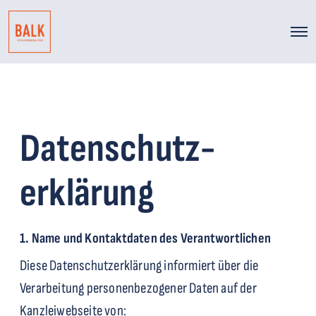
O
p
e
n
M
e
n
Datenschutz­
u
erklärung
1. Name und Kontaktdaten des Verantwortlichen
Diese Datenschutzerklärung informiert über die
Verarbeitung personenbezogener Daten auf der
Kanzleiwebseite von: